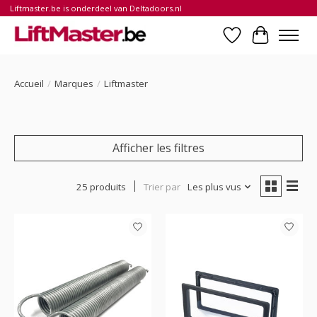
Liftmaster.be is onderdeel van Deltadoors.nl
Liste de souhait
Panier
Accueil
/
Marques
/
Liftmaster
Afficher les filtres
25 produits
Trier par
Les plus vus