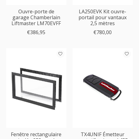
Ouvre-porte de
LA250EVK Kit ouvre-
garage Chamberlain
portail pour vantaux
Liftmaster LM70EVFF
2,5 mètres
€386,95
€780,00
Fenêtre rectangulaire
TX4UNIF Émetteur