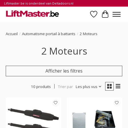
Liftmaster.be is onderdeel van Deltadoors.nl
Liste de souhait
Panier
Accueil
/
Automatisme portail à battants
/
2 Moteurs
2 Moteurs
Afficher les filtres
10 produits
Trier par
Les plus vus