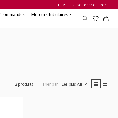
FR
S’inscrire / Se connecter
lécommandes
Moteurs tubulaires
Trier par
Les plus vus
2 produits