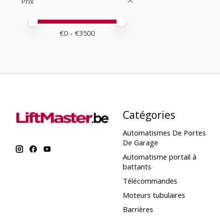
Prix
Prix minimum
Price maximum value
€
0
- €
3500
Catégories
Automatismes De Portes
De Garage
Automatisme portail à
battants
Télécommandes
Moteurs tubulaires
Barrières