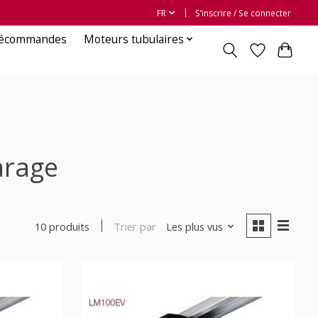
FR
S’inscrire / Se connecter
lécommandes
Moteurs tubulaires
arage
Trier par
Les plus vus
10 produits