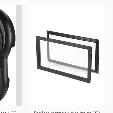
teur CC,
Fenêtre rectangulaire isolée 680