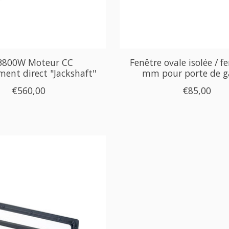
800W Moteur CC
Fenêtre ovale isolée / f
ent direct "Jackshaft''
mm pour porte de g
€560,00
€85,00