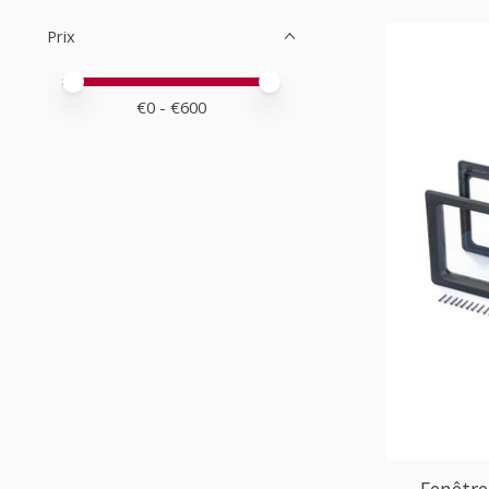
Prix
Prix minimum
Price maximum value
€
0
- €
600
Fenêtre