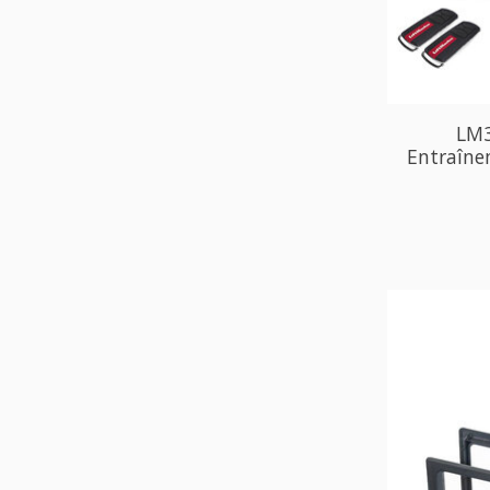
LM3
Entraînem