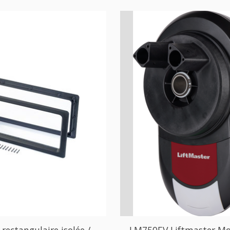
 rectangulaire isolée /
LM750EV Liftmaster Mo