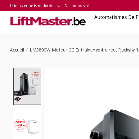
Liftmaster.be is onderdeel van Deltadoors.nl
Automatismes De P
Accueil
/
LM3800W Moteur CC Entraînement direct "Jackshaft'
Product image slideshow Items