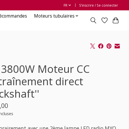
FR
S’inscrire / Se connecter
lécommandes
Moteurs tubulaires
3800W Moteur CC
traînement direct
ckshaft''
,00
ncluses
rairement avec une 2ème lampe LED radio MYQ