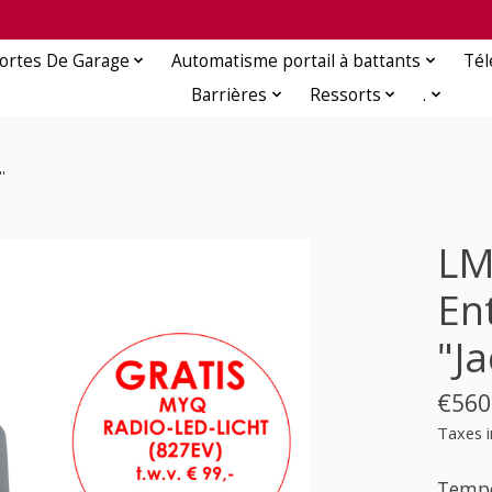
ortes De Garage
Automatisme portail à battants
Té
Barrières
Ressorts
.
'
LM
En
"Ja
€560
Taxes i
Tempo