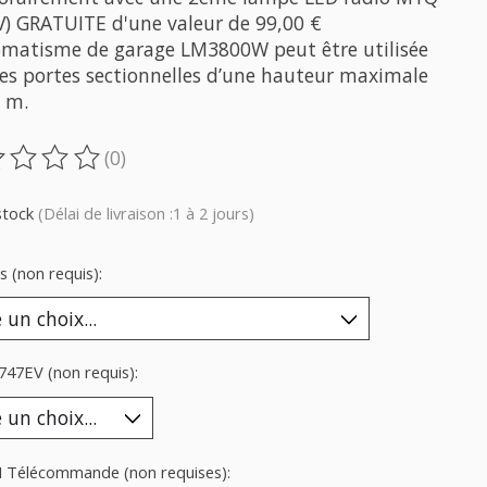
V) GRATUITE d'une valeur de 99,00 €
omatisme de garage LM3800W peut être utilisée
les portes sectionnelles d’une hauteur maximale
5 m.
(0)
oduit est évalué à
0
sur 5
stock
(Délai de livraison :1 à 2 jours)
 (non requis):
 747EV (non requis):
 Télécommande (non requises):