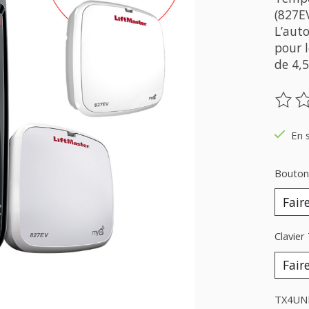
(827E
L’aut
pour 
de 4,
Ce pr
En 
Boutons
Clavier
TX4UNI