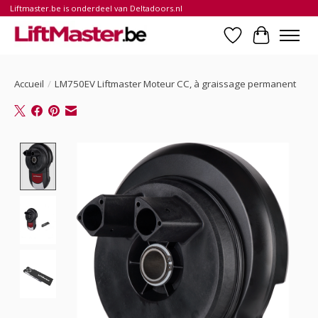
Liftmaster.be is onderdeel van Deltadoors.nl
Liste de souhait
Panier
Accueil
/
LM750EV Liftmaster Moteur CC, à graissage permanent
Product image slideshow Items