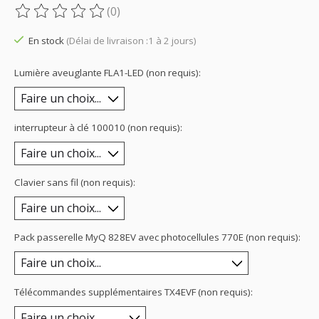
(0)
Ce produit est évalué à
0
sur 5
En stock
(Délai de livraison :1 à 2 jours)
Lumière aveuglante FLA1-LED (non requis):
interrupteur à clé 100010 (non requis):
Clavier sans fil (non requis):
Pack passerelle MyQ 828EV avec photocellules 770E (non requis):
Télécommandes supplémentaires TX4EVF (non requis):