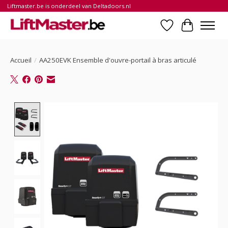
Liftmaster.be is onderdeel van Deltadoors.nl
Liste de souhait
Panier
Accueil
/
AA250EVK Ensemble d'ouvre-portail à bras articulé
Product image slideshow Items