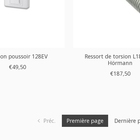
on poussoir 128EV
Ressort de torsion L1
Hörmann
€49,50
€187,50
Préc.
Première page
Dernière 