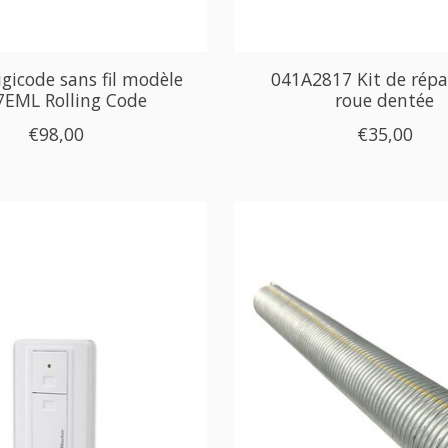
gicode sans fil modèle
041A2817 Kit de répa
7EML Rolling Code
roue dentée
€98,00
€35,00