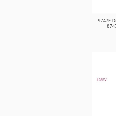
9747E Di
874