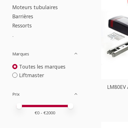
Moteurs tubulaires
Barrières
Ressorts
.
Marques
Toutes les marques
Liftmaster
LM80EV 
Prix
Prix minimum
Price maximum value
€
0
- €
2000