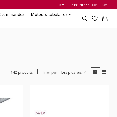
FR
S’inscrire / Se connecter
lécommandes
Moteurs tubulaires
Trier par
Les plus vus
142 produits