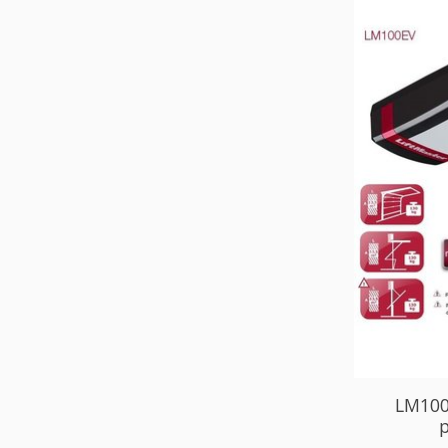
LM100
p