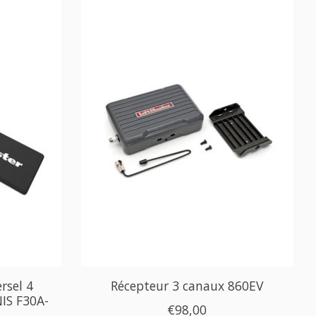
rsel 4
Récepteur 3 canaux 860EV
IS F30A-
€98,00