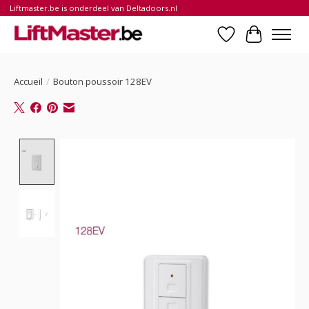
Liftmaster.be is onderdeel van Deltadoors.nl
Liste de souhait
Panier
Accueil
/
Bouton poussoir 128EV
Product image slideshow Items