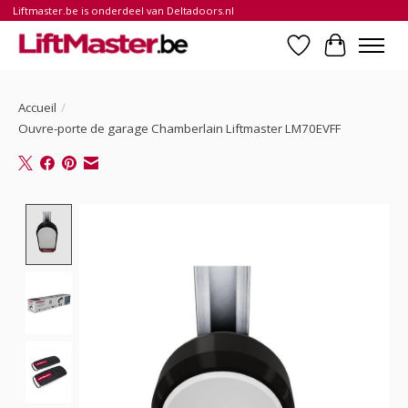
Liftmaster.be is onderdeel van Deltadoors.nl
Liste de souhait
Panier
Accueil
/
Ouvre-porte de garage Chamberlain Liftmaster LM70EVFF
Product image slideshow Items