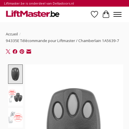
Liftmaster.be is onderdeel van Deltadoors.nl
Liste de souhait
Panier
Accueil
/
94335E Télécommande pour Liftmaster / Chamberlain 1A5639-7
Product image slideshow Items