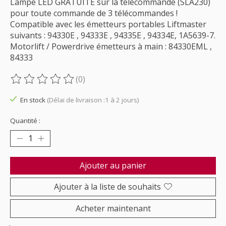
Lampe LED GRATUITE sur la télécommande (SLA230)
pour toute commande de 3 télécommandes !
Compatible avec les émetteurs portables Liftmaster
suivants : 94330E , 94333E , 94335E , 94334E, 1A5639-7.
Motorlift / Powerdrive émetteurs à main : 84330EML ,
84333
(0)
Ce produit est évalué à
0
sur 5
En stock
(Délai de livraison :1 à 2 jours)
Quantité :
Ajouter au panier
Ajouter à la liste de souhaits
Acheter maintenant