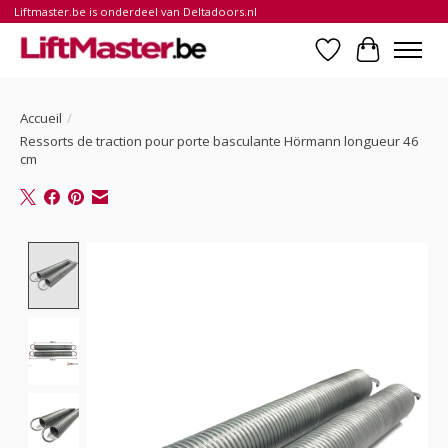
Liftmaster.be is onderdeel van Deltadoors.nl
Liste de souhait
Panier
Accueil
/
Ressorts de traction pour porte basculante Hörmann longueur 46
cm
Product image slideshow Items