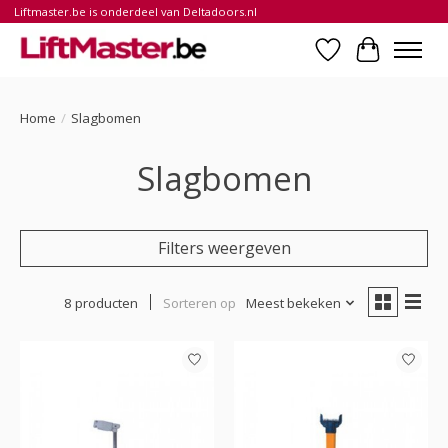
Liftmaster.be is onderdeel van Deltadoors.nl
Verlanglijst
Winkelwa
Home
/
Slagbomen
Slagbomen
Filters weergeven
8 producten
Sorteren op
Meest bekeken