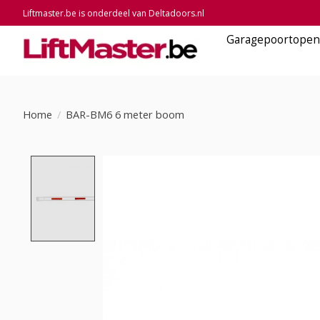
Liftmaster.be is onderdeel van Deltadoors.nl
Garagepoortopen
Home
/
BAR-BM6 6 meter boom
Product image slideshow Items