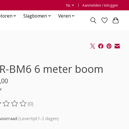
NL
Aanmelden / Inloggen
otoren
Slagbomen
Veren
R-BM6 6 meter boom
,00
w
(0)
oordeling van dit product is
0
van de 5
voorraad
(Levertijd:1-2 dagen)