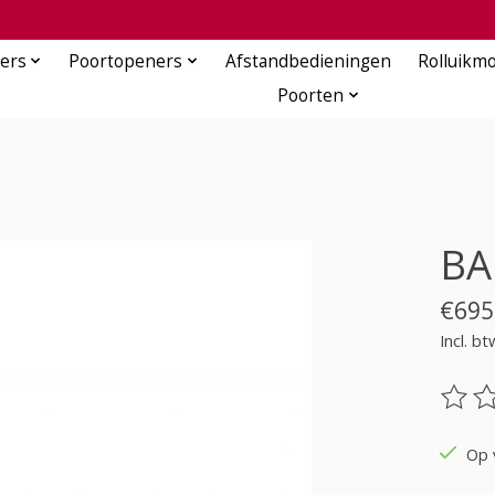
ers
Poortopeners
Afstandbedieningen
Rolluikm
Poorten
BA
€695
Incl. bt
De be
Op 