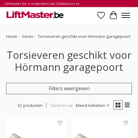
Liftmaster.be is onderdeel van Deltadoors.nl
Verlanglijst
Winkelwa
Home
/
Veren
/
Torsieveren geschikt voor Hörmann garagepoort
Torsieveren geschikt voor
Hörmann garagepoort
Filters weergeven
32 producten
Sorteren op
Meest bekeken