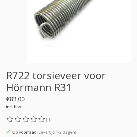
R722 torsieveer voor
Hörmann R31
€83,00
Incl. btw
(0)
De beoordeling van dit product is
0
van de 5
Op voorraad
(Levertijd:1-2 dagen)