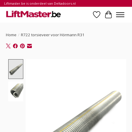
Liftmaster.be is onderdeel van Deltadoors.nl
Verlanglijst
Winkelwa
Home
/
R722 torsieveer voor Hörmann R31
Product image slideshow Items