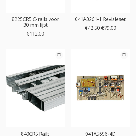
8225CR5 C-rails voor
041A3261-1 Revisieset
30 mm lijst
€42,50
€79,00
€112,00
840CR5 Rails
041A5696-4D