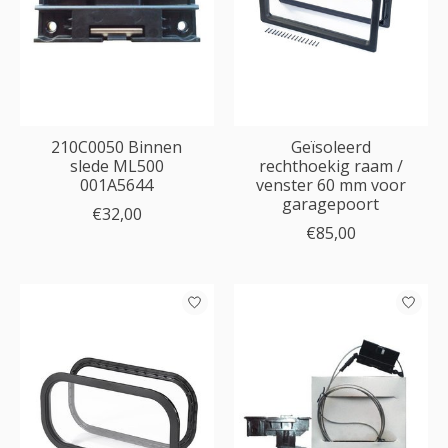
210C0050 Binnen
Geïsoleerd
slede ML500
rechthoekig raam /
001A5644
venster 60 mm voor
garagepoort
€32,00
€85,00