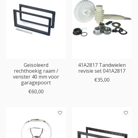
Geïsoleerd
41A2817 Tandwielen
rechthoekig raam /
revisie set 041A2817
venster 40 mm voor
€35,00
garagepoort
€60,00