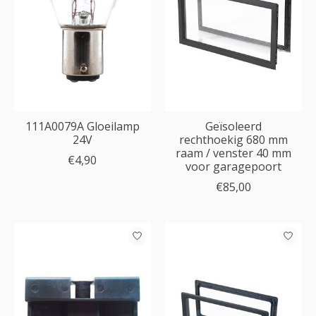
111A0079A Gloeilamp
Geïsoleerd
24V
rechthoekig 680 mm
raam / venster 40 mm
€4,90
voor garagepoort
€85,00