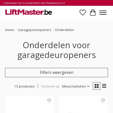
Liftmaster.be is onderdeel van Deltadoors.nl
Verlanglijst
Winkelwa
Home
/
Garagepoortopeners
/
Onderdelen
Onderdelen voor
garagedeuropeners
Filters weergeven
15 producten
Sorteren op
Meest bekeken