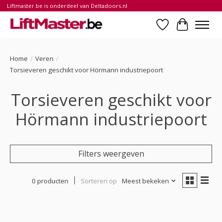
Liftmaster.be is onderdeel van Deltadoors.nl
Verlanglijst
Winkelwa
Home
/
Veren
/
Torsieveren geschikt voor Hörmann industriepoort
Torsieveren geschikt voor
Hörmann industriepoort
Filters weergeven
0 producten
Sorteren op
Meest bekeken