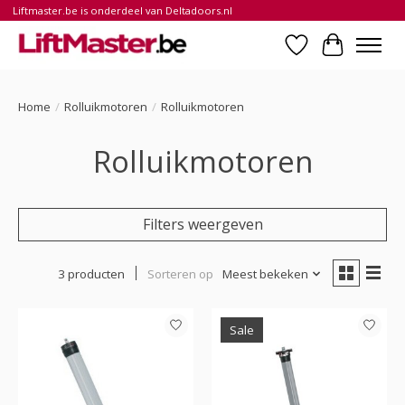
Liftmaster.be is onderdeel van Deltadoors.nl
Verlanglijst
Winkelwa
Home
/
Rolluikmotoren
/
Rolluikmotoren
Rolluikmotoren
Filters weergeven
3 producten
Sorteren op
Meest bekeken
Sale