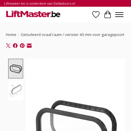
Liftmaster.be is onderdeel van Deltadoors.nl
Verlanglijst
Winkelwa
Home
/
Geïsoleerd ovaal raam / venster 40 mm voor garagepoort
Product image slideshow Items