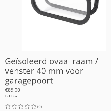
Geïsoleerd ovaal raam /
venster 40 mm voor
garagepoort
€85,00
Incl. btw
(0)
De beoordeling van dit product is
0
van de 5