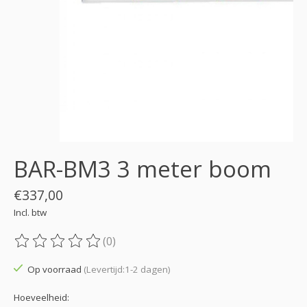
BAR-BM3 3 meter boom
€337,00
Incl. btw
(0)
De beoordeling van dit product is
0
van de 5
Op voorraad
(Levertijd:1-2 dagen)
Hoeveelheid: