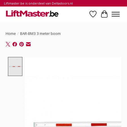
Liftmaster.be is onderdeel van Deltadoors.nl
Verlanglijst
Winkelwa
Home
/
BAR-BM3 3 meter boom
Product image slideshow Items