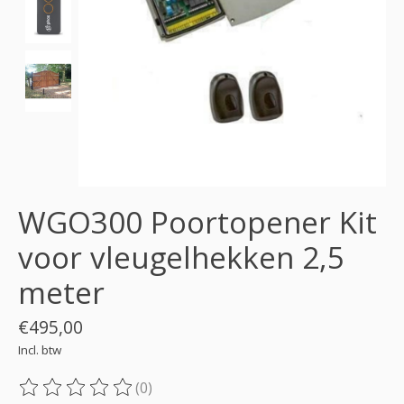
WGO300 Poortopener Kit
voor vleugelhekken 2,5
meter
€495,00
Incl. btw
(0)
De beoordeling van dit product is
0
van de 5