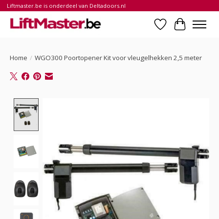
Liftmaster.be is onderdeel van Deltadoors.nl
Verlanglijst
Winkelwa
Home
/
WGO300 Poortopener Kit voor vleugelhekken 2,5 meter
Product image slideshow Items