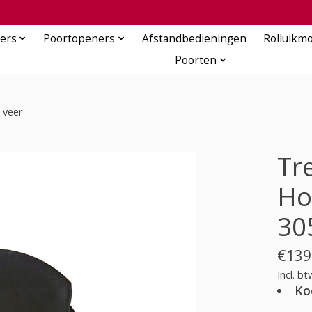
ers
Poortopeners
Afstandbedieningen
Rolluikm
Poorten
 veer
Tr
Ho
30
€139
Incl. bt
Ko