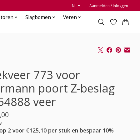
NL
Aanmelden / Inloggen
otoren
Slagbomen
Veren
ekveer 773 voor
rmann poort Z-beslag
54888 veer
,00
w
op 2 voor €125,10 per stuk en bespaar 10%