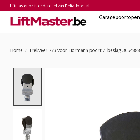
Liftmaster.be is onderdeel van Deltadoors.nl
Garagepoortopen
Home
/
Trekveer 773 voor Hormann poort Z-beslag 3054888
Product image slideshow Items