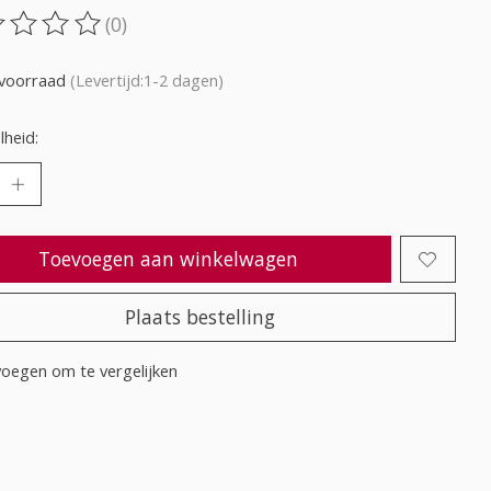
(0)
oordeling van dit product is
0
van de 5
voorraad
(Levertijd:1-2 dagen)
heid:
Toevoegen aan winkelwagen
Plaats bestelling
oegen om te vergelijken