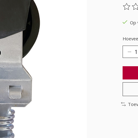
De be
Op 
Hoeveel
Toev