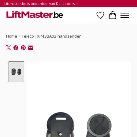
Liftmaster.be is onderdeel van Deltadoors.nl
Verlanglijst
Winkelwa
Home
/
Teleco TXP433A02 handzender
Product image slideshow Items