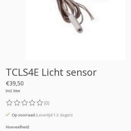
TCLS4E Licht sensor
€39,50
Incl. btw
(0)
De beoordeling van dit product is
0
van de 5
Op voorraad
(Levertijd:1-2 dagen)
Hoeveelheid: