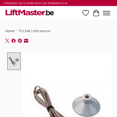
Liftmaster.be is onderdeel van Deltadoors.nl
Verlanglijst
Winkelwa
Home
/
TCLS4E Licht sensor
Product image slideshow Items