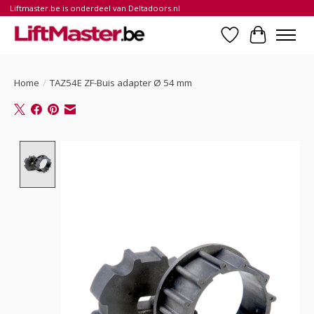
Liftmaster.be is onderdeel van Deltadoors.nl
Verlanglijst
Winkelwa
Home
/
TAZ54E ZF-Buis adapter Ø 54 mm
Product image slideshow Items