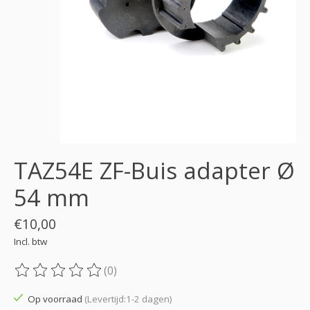
TAZ54E ZF-Buis adapter Ø
54 mm
€10,00
Incl. btw
(0)
De beoordeling van dit product is
0
van de 5
Op voorraad
(Levertijd:1-2 dagen)