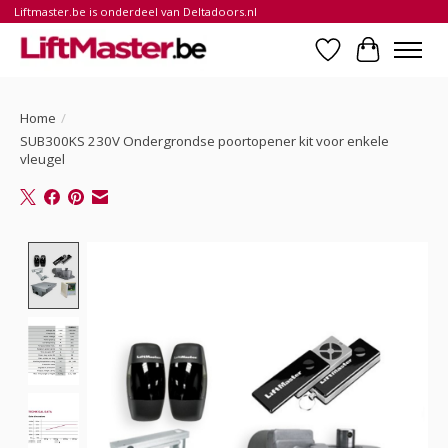
Liftmaster.be is onderdeel van Deltadoors.nl
Verlanglijst
Winkelwa
Home
/
SUB300KS 230V Ondergrondse poortopener kit voor enkele
vleugel
Product image slideshow Items