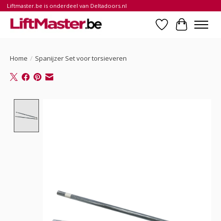
Liftmaster.be is onderdeel van Deltadoors.nl
Verlanglijst
Winkelwa
Home
/
Spanijzer Set voor torsieveren
Product image slideshow Items