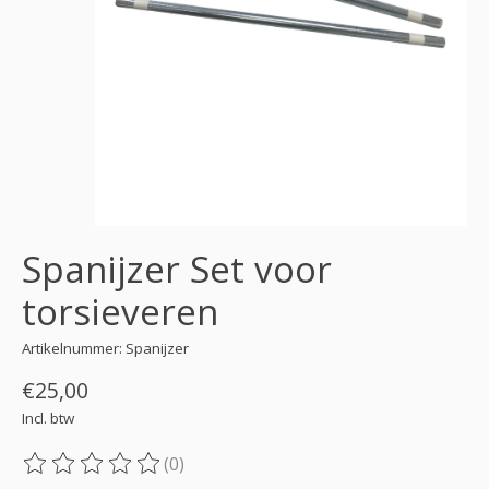
Spanijzer Set voor
torsieveren
Artikelnummer: Spanijzer
€25,00
Incl. btw
(0)
De beoordeling van dit product is
0
van de 5