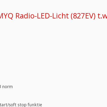
YQ Radio-LED-Licht (827EV) t.w.
53 norm
art/soft stop funktie