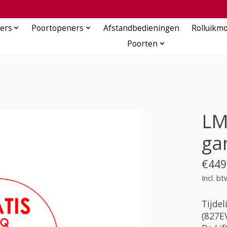
ers
Poortopeners
Afstandbedieningen
Rolluikm
Poorten
LM
ga
€449
Incl. bt
Tijde
(827EV