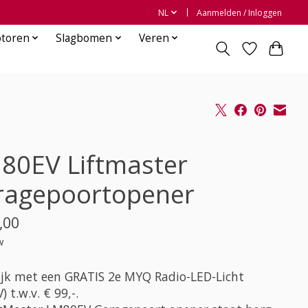
NL
Aanmelden / Inloggen
otoren
Slagbomen
Veren
80EV Liftmaster
ragepoortopener
,00
w
lijk met een GRATIS 2e MYQ Radio-LED-Licht
) t.w.v. € 99,-.