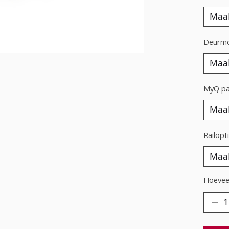
Deurmon
MyQ pak
Railopti
Hoeveel