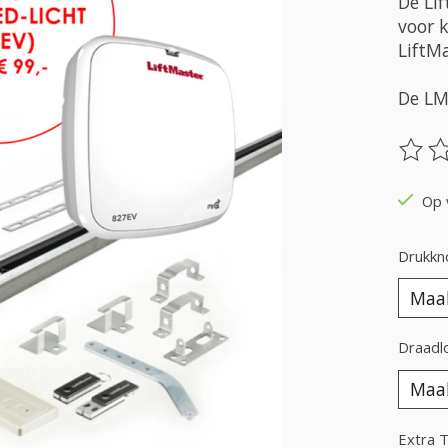
De Li
voor k
LiftM
De LM
De be
Op 
Drukkno
Draadlo
Extra T