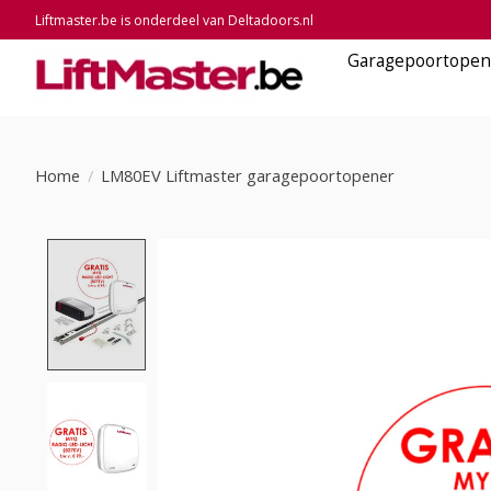
Liftmaster.be is onderdeel van Deltadoors.nl
Garagepoortopen
Home
/
LM80EV Liftmaster garagepoortopener
Product image slideshow Items