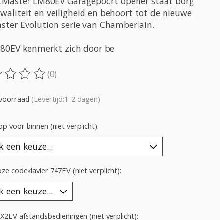
ftMaster LM80EV Garagepoort opener staat borg
waliteit en veiligheid en behoort tot de nieuwe
aster Evolution serie van Chamberlain.
80EV kenmerkt zich door be
(0)
oordeling van dit product is
0
van de 5
voorraad
(Levertijd:1-2 dagen)
p voor binnen (niet verplicht):
ze codeklavier 747EV (niet verplicht):
X2EV afstandsbedieningen (niet verplicht):