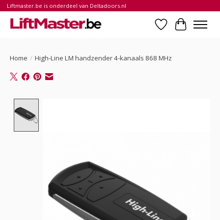
Liftmaster.be is onderdeel van Deltadoors.nl
Verlanglijst
Winkelwa
Home
/
High-Line LM handzender 4-kanaals 868 MHz
Product image slideshow Items