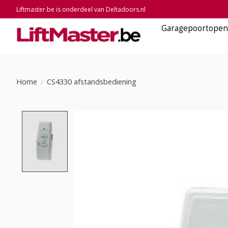
Liftmaster.be is onderdeel van Deltadoors.nl
Garagepoortopen
Home
/
CS4330 afstandsbediening
Product image slideshow Items