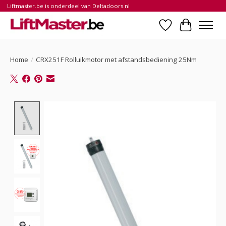
Liftmaster.be is onderdeel van Deltadoors.nl
Verlanglijst
Winkelwa
Home
/
CRX251F Rolluikmotor met afstandsbediening 25Nm
Product image slideshow Items