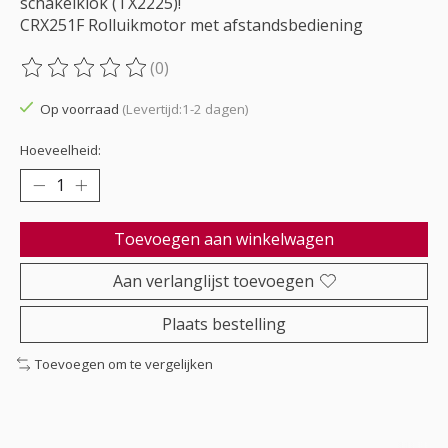
schakelklok (TX2225)!
CRX251F Rolluikmotor met afstandsbediening
(0)
De beoordeling van dit product is
0
van de 5
Op voorraad
(Levertijd:1-2 dagen)
Hoeveelheid:
Toevoegen aan winkelwagen
Aan verlanglijst toevoegen
Plaats bestelling
Toevoegen om te vergelijken