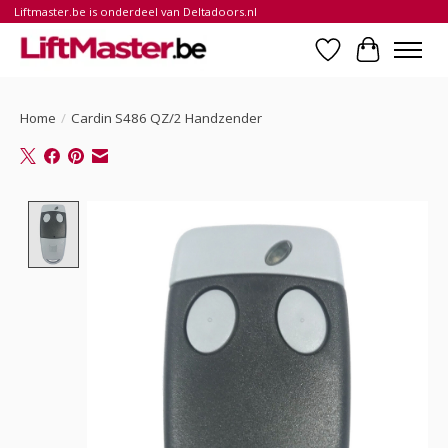
Liftmaster.be is onderdeel van Deltadoors.nl
Verlanglijst
Winkelwa
Home
/
Cardin S486 QZ/2 Handzender
Product image slideshow Items