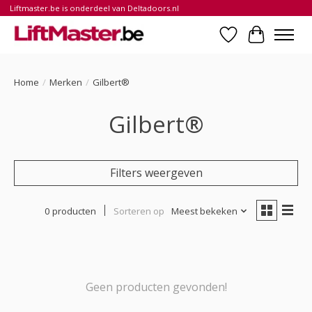
Liftmaster.be is onderdeel van Deltadoors.nl
Verlanglijst
Winkelwa
Home
/
Merken
/
Gilbert®
Gilbert®
Filters weergeven
0 producten
Sorteren op
Meest bekeken
Geen producten gevonden!