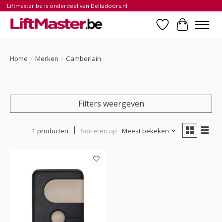
Liftmaster.be is onderdeel van Deltadoors.nl
Verlanglijst
Winkelwa
Home
/
Merken
/
Camberlain
Filters weergeven
1 producten
Sorteren op
Meest bekeken