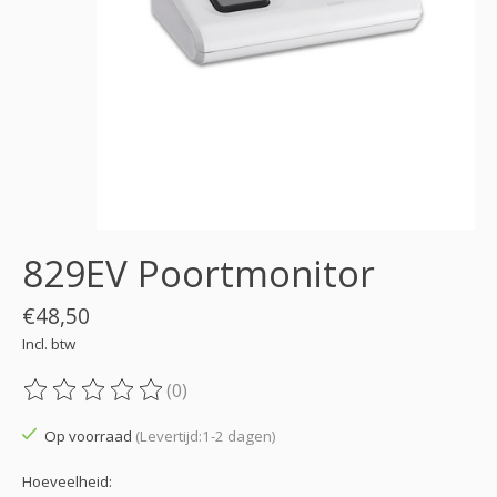
829EV Poortmonitor
€48,50
Incl. btw
(0)
De beoordeling van dit product is
0
van de 5
Op voorraad
(Levertijd:1-2 dagen)
Hoeveelheid: