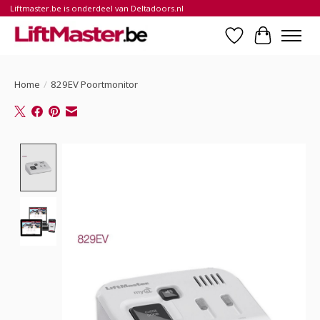
Liftmaster.be is onderdeel van Deltadoors.nl
Verlanglijst
Winkelwa
Home
/
829EV Poortmonitor
Product image slideshow Items