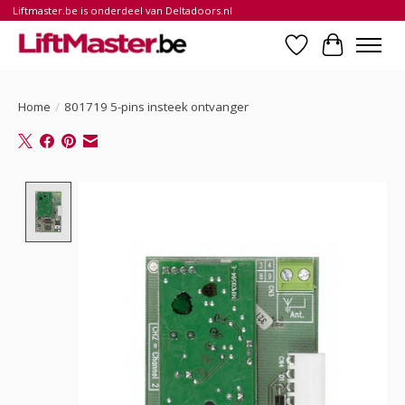
Liftmaster.be is onderdeel van Deltadoors.nl
Verlanglijst
Winkelwa
Home
/
801719 5-pins insteek ontvanger
Product image slideshow Items