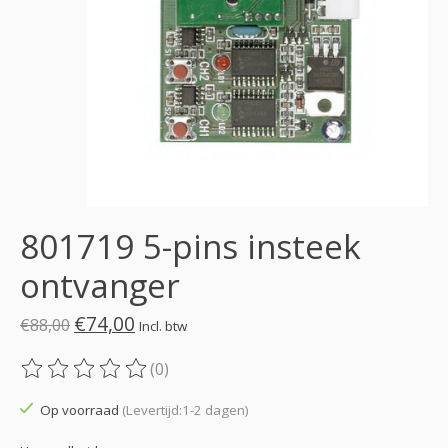
801719 5-pins insteek
ontvanger
€74,00
€88,00
Incl. btw
(0)
De beoordeling van dit product is
0
van de 5
Op voorraad
(Levertijd:1-2 dagen)