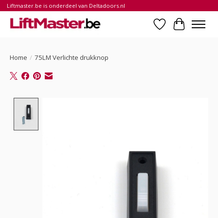
Liftmaster.be is onderdeel van Deltadoors.nl
Verlanglijst
Winkelwa
Home
/
75LM Verlichte drukknop
Product image slideshow Items