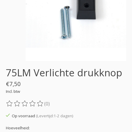
75LM Verlichte drukknop
€7,50
Incl. btw
(0)
De beoordeling van dit product is
0
van de 5
Op voorraad
(Levertijd:1-2 dagen)
Hoeveelheid: