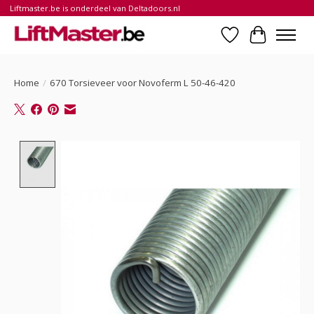
Liftmaster.be is onderdeel van Deltadoors.nl
Verlanglijst
Winkelwa
Home
/
670 Torsieveer voor Novoferm L 50-46-420
Product image slideshow Items