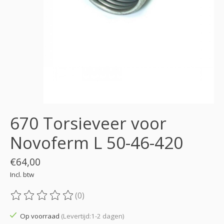
670 Torsieveer voor
Novoferm L 50-46-420
€64,00
Incl. btw
(0)
De beoordeling van dit product is
0
van de 5
Op voorraad
(Levertijd:1-2 dagen)