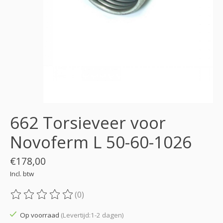
662 Torsieveer voor
Novoferm L 50-60-1026
€178,00
Incl. btw
(0)
De beoordeling van dit product is
0
van de 5
Op voorraad
(Levertijd:1-2 dagen)