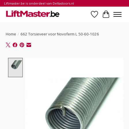
Liftmaster.be is onderdeel van Deltadoors.nl
Verlanglijst
Winkelwa
Home
/
662 Torsieveer voor Novoferm L 50-60-1026
Product image slideshow Items