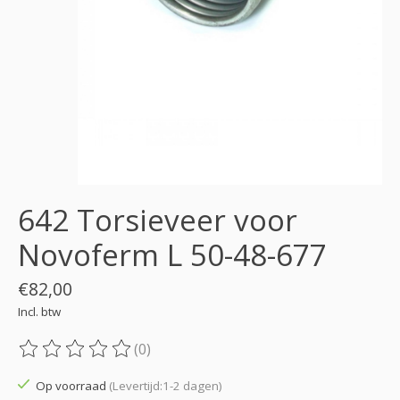
642 Torsieveer voor
Novoferm L 50-48-677
€82,00
Incl. btw
(0)
De beoordeling van dit product is
0
van de 5
Op voorraad
(Levertijd:1-2 dagen)