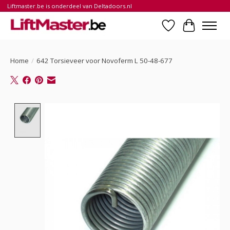
Liftmaster.be is onderdeel van Deltadoors.nl
Verlanglijst
Winkelwa
Home
/
642 Torsieveer voor Novoferm L 50-48-677
Product image slideshow Items