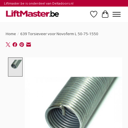
Liftmaster.be is onderdeel van Deltadoors.nl
Verlanglijst
Winkelwa
Home
/
639 Torsieveer voor Novoferm L 50-75-1550
Product image slideshow Items