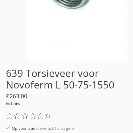
639 Torsieveer voor
Novoferm L 50-75-1550
€263,00
Incl. btw
(0)
De beoordeling van dit product is
0
van de 5
Op voorraad
(Levertijd:1-2 dagen)