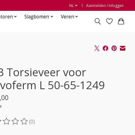
NL
Aanmelden / Inloggen
otoren
Slagbomen
Veren
3 Torsieveer voor
voferm L 50-65-1249
,00
w
(0)
oordeling van dit product is
0
van de 5