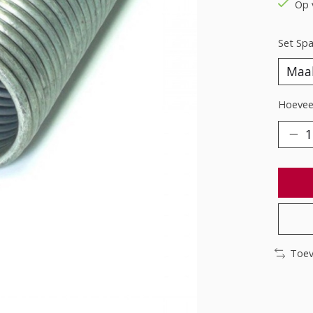
Op 
Set Span
Hoeveel
Toev