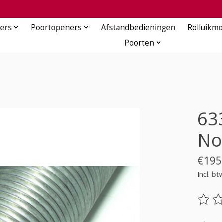
ers
Poortopeners
Afstandbedieningen
Rolluikm
Poorten
63
No
€195
Incl. bt
De be