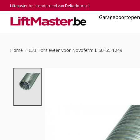
Liftmaster.be is onderdeel van Deltadoors.nl
Garagepoortopen
Home
/
633 Torsieveer voor Novoferm L 50-65-1249
Product image slideshow Items