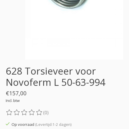
628 Torsieveer voor
Novoferm L 50-63-994
€157,00
Incl. btw
(0)
De beoordeling van dit product is
0
van de 5
Op voorraad
(Levertijd:1-2 dagen)