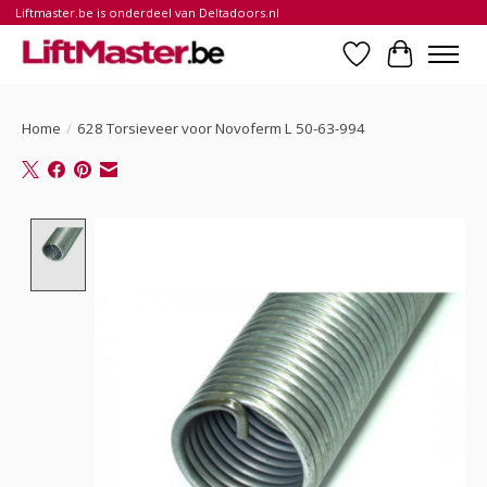
Liftmaster.be is onderdeel van Deltadoors.nl
Verlanglijst
Winkelwa
Home
/
628 Torsieveer voor Novoferm L 50-63-994
Product image slideshow Items