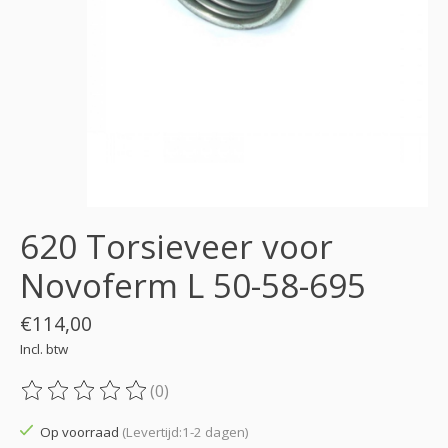
620 Torsieveer voor
Novoferm L 50-58-695
€114,00
Incl. btw
(0)
De beoordeling van dit product is
0
van de 5
Op voorraad
(Levertijd:1-2 dagen)