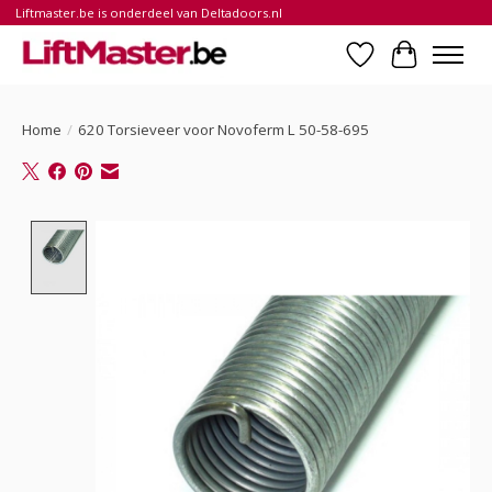
Liftmaster.be is onderdeel van Deltadoors.nl
Verlanglijst
Winkelwa
Home
/
620 Torsieveer voor Novoferm L 50-58-695
Product image slideshow Items