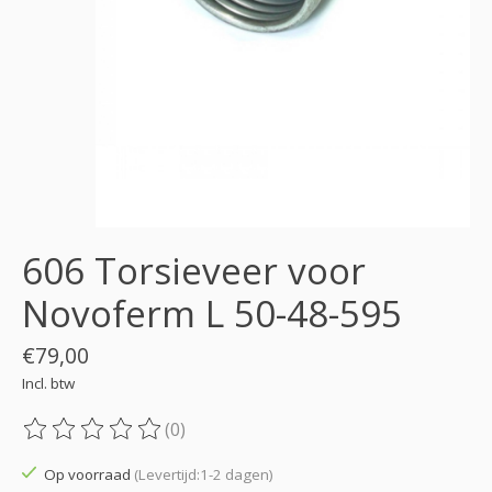
606 Torsieveer voor
Novoferm L 50-48-595
€79,00
Incl. btw
(0)
De beoordeling van dit product is
0
van de 5
Op voorraad
(Levertijd:1-2 dagen)