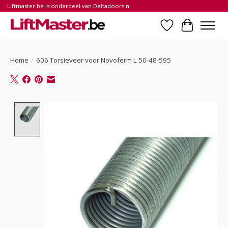
Liftmaster.be is onderdeel van Deltadoors.nl
Verlanglijst
Winkelwa
Home
/
606 Torsieveer voor Novoferm L 50-48-595
Product image slideshow Items