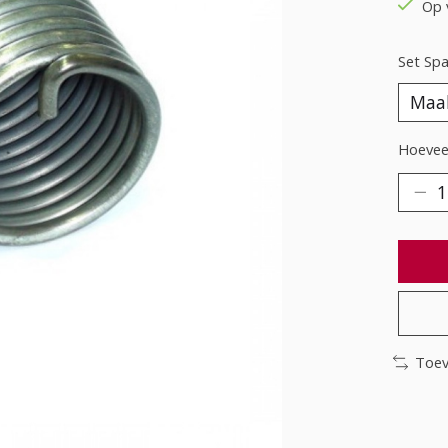
Op 
Set Span
Hoeveel
Toev