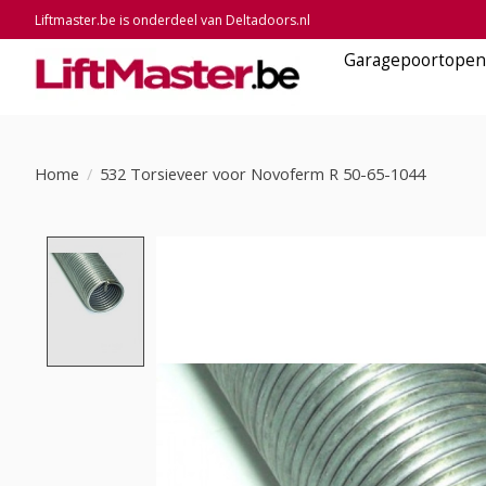
Liftmaster.be is onderdeel van Deltadoors.nl
Garagepoortopen
Home
/
532 Torsieveer voor Novoferm R 50-65-1044
Product image slideshow Items