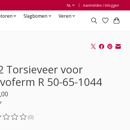
NL
Aanmelden / Inloggen
otoren
Slagbomen
Veren
2 Torsieveer voor
voferm R 50-65-1044
,00
w
(0)
oordeling van dit product is
0
van de 5