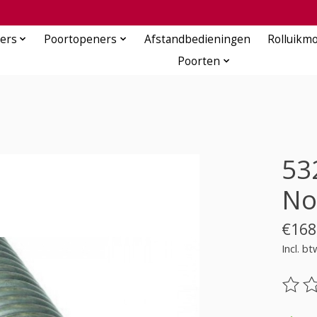
ers
Poortopeners
Afstandbedieningen
Rolluikm
Poorten
53
No
€168
Incl. bt
De be