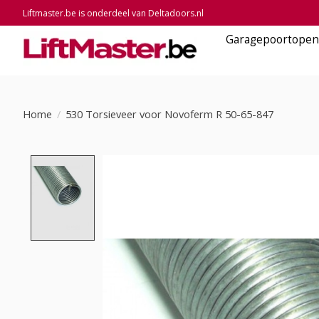
Liftmaster.be is onderdeel van Deltadoors.nl
Garagepoortopen
Home
/
530 Torsieveer voor Novoferm R 50-65-847
Product image slideshow Items