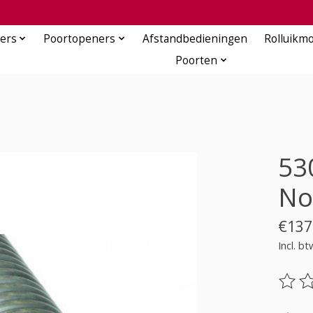
ers
Poortopeners
Afstandbedieningen
Rolluikm
Poorten
53
No
€137
Incl. bt
De be