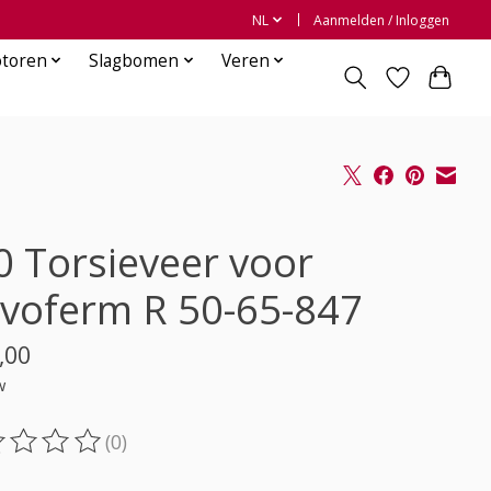
NL
Aanmelden / Inloggen
otoren
Slagbomen
Veren
0 Torsieveer voor
voferm R 50-65-847
,00
w
(0)
oordeling van dit product is
0
van de 5