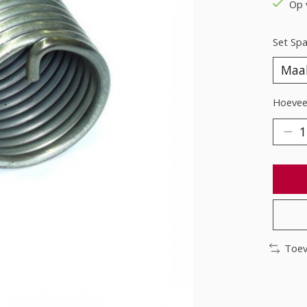
Op 
Set Span
Hoeveel
Toev