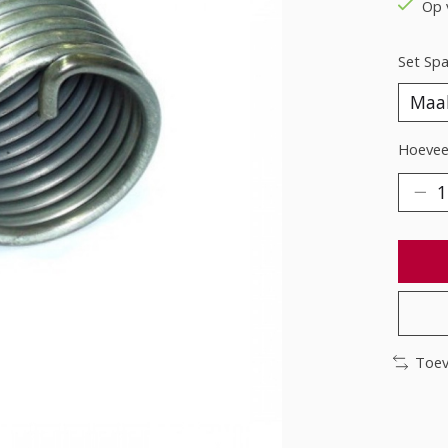
Op 
Set Span
Hoeveel
Toev