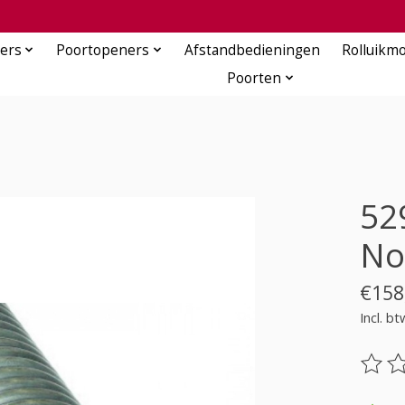
ers
Poortopeners
Afstandbedieningen
Rolluikm
Poorten
52
No
€158
Incl. bt
De be