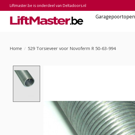
Liftmaster.be is onderdeel van Deltadoors.nl
Garagepoortopen
Home
/
529 Torsieveer voor Novoferm R 50-63-994
Product image slideshow Items