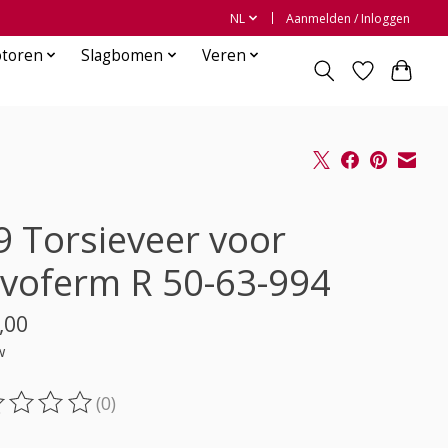
NL
Aanmelden / Inloggen
otoren
Slagbomen
Veren
9 Torsieveer voor
voferm R 50-63-994
,00
w
(0)
oordeling van dit product is
0
van de 5