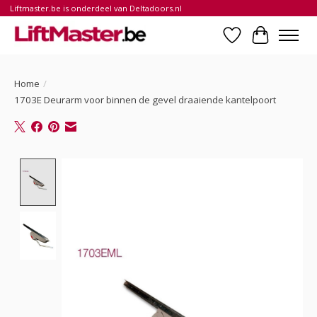
Liftmaster.be is onderdeel van Deltadoors.nl
Verlanglijst
Winkelwa
Home
/
1703E Deurarm voor binnen de gevel draaiende kantelpoort
Product image slideshow Items